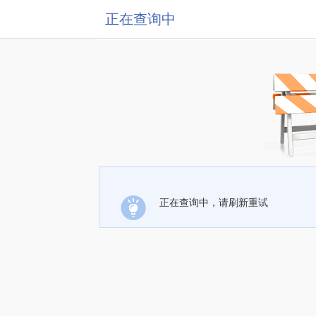
正在查询中
正在查询中，请刷新重试