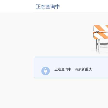
正在查询中
正在查询中，请刷新重试